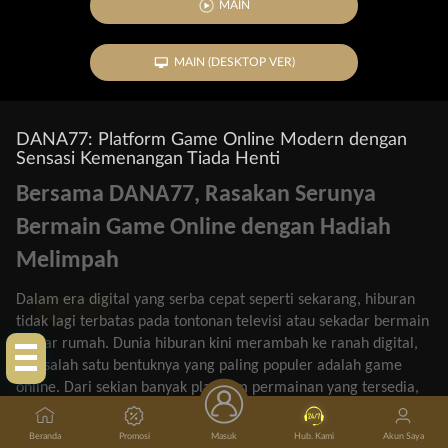
MAIN
MAIN (DESKTOP VER)
DANA77: Platform Game Online Modern dengan
Sensasi Kemenangan Tiada Henti
Bersama DANA77,
Rasakan
Serunya
Bermain
Game Online
dengan
Hadiah
Melimpah
Dalam era digital yang
serba
cepat
seperti
sekarang
,
hiburan
Klik Disini!
tidak
lagi
terbatas
pada
tontonan
televisi
atau
sekadar
bermain
di
luar
rumah
. Dunia
hiburan
kini
merambah
ke
ranah
digital,
dan salah
satu
bentuknya
yang paling
populer
adalah
game
online. Dari
sekian
banyak
platform
permainan
yang
tersedia
,
DANA77
hadir
sebagai
pilihan
yang
menonjol
. Platform
ini
tidak
hanya
menyuguhkan
keseruan
bermain
,
tetapi
juga
Beranda
Promosi
Masuk
Hub. Kami
Akun Saya