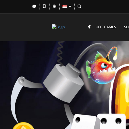
HOT GAMES
SL