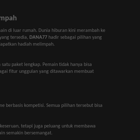
impah
ain
di
luar
rumah
. Dunia
hiburan
kini
merambah
ke
yang
tersedia
,
DANA77
hadir
sebagai
pilihan
yang
apatkan
hadiah
melimpah
.
m
satu
paket
lengkap
.
Pemain
tidak
hanya
bisa
agai
fitur
unggulan
yang
ditawarkan
membuat
me
berbasis
kompetisi
.
Semua
pilihan
tersebut
bisa
keseruan
,
tetapi
juga
peluang
untuk
membawa
in
semakin
bersemangat
.