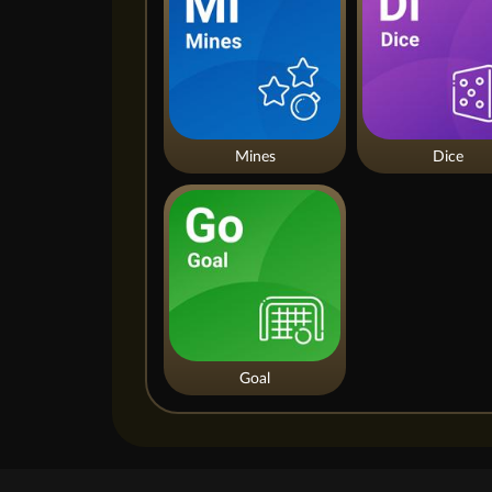
Mines
Dice
Goal