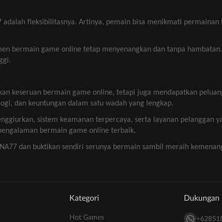
7
adalah
fleksibilitasnya
.
Artinya
,
pemain
bisa
menikmati
permainan
en
bermain
game online
tetap
menyenangkan
dan
tanpa
hambatan
ggi
.
kan
keseruan
bermain
game online,
tetapi
juga
mendapatkan
peluan
logi
, dan
keuntungan
dalam
satu
wadah
yang
lengkap
.
nggiurkan
,
sistem
keamanan
terpercaya
,
serta
layanan
pelanggan
y
pengalaman
bermain
game online
terbaik
.
NA77 dan
buktikan
sendiri
serunya
bermain
sambil
meraih
kemenan
Kategori
Dukungan
Hot Games
+62851