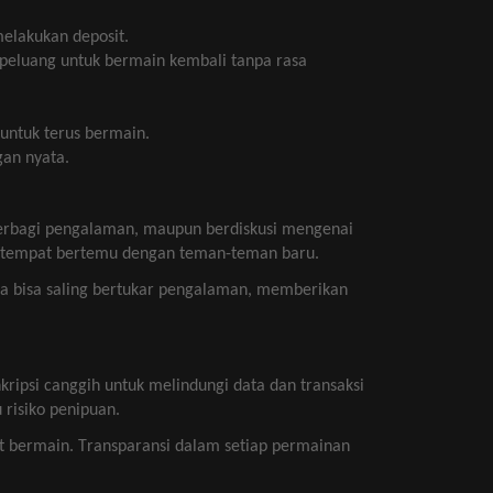
elakukan
deposit.
peluang
untuk
bermain
kembali
tanpa
rasa
untuk
terus
bermain
.
gan
nyata
.
erbagi
pengalaman
,
maupun
berdiskusi
mengenai
tempat
bertemu
dengan
teman-teman
baru
.
a
bisa
saling
bertukar
pengalaman
,
memberikan
kripsi
canggih
untuk
melindungi
data dan
transaksi
u
risiko
penipuan
.
t
bermain
.
Transparansi
dalam
setiap
permainan