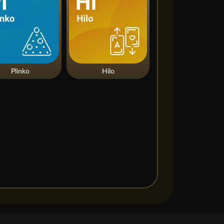
Plinko
Hilo