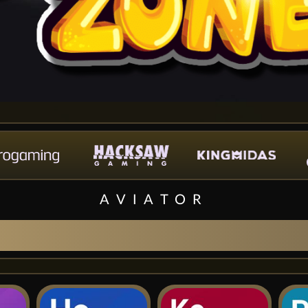
AVIATOR