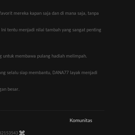
favorit
mereka
kapan
saja
dan di mana
saja
,
tanpa
. Ini
tentu
menjadi
nilai
tambah
yang sangat
penting
g
untuk
membawa
pulang
hadiah
melimpah
.
ang
selalu
siap
membantu
, DANA77
layak
menjadi
gan
besar
.
Komunitas
82153543