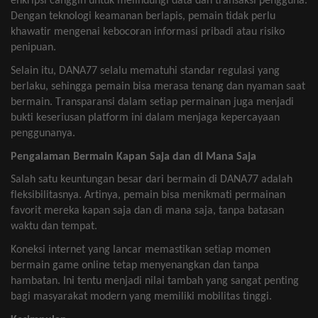
enkripsi
canggih
untuk
melindungi
data dan
transaksi
pengguna
.
Dengan
teknologi
keamanan
berlapis
,
pemain
tidak
perlu
khawatir
mengenai
kebocoran
informasi
pribadi
atau
risiko
penipuan
.
Selain
itu
, DANA77
selalu
mematuhi
standar
regulasi
yang
berlaku
,
sehingga
pemain
bisa
merasa
tenang
dan
nyaman
saat
bermain
.
Transparansi
dalam
setiap
permainan
juga
menjadi
bukti
keseriusan
platform
ini
dalam
menjaga
kepercayaan
penggunanya
.
Pengalaman
Bermain
Kapan Saja dan di Mana Saja
Salah
satu
keuntungan
besar
dari
bermain
di DANA77
adalah
fleksibilitasnya
.
Artinya
,
pemain
bisa
menikmati
permainan
favorit
mereka
kapan
saja
dan di mana
saja
,
tanpa
batasan
waktu
dan
tempat
.
Koneksi
internet yang
lancar
memastikan
setiap
momen
bermain
game online
tetap
menyenangkan
dan
tanpa
hambatan
. Ini
tentu
menjadi
nilai
tambah
yang sangat
penting
bagi
masyarakat
modern yang
memiliki
mobilitas
tinggi
.