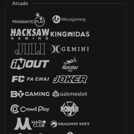
Arcade