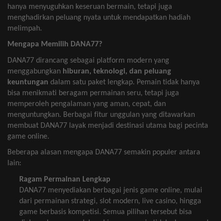
hanya
menyuguhkan
keseruan
bermain
,
tetapi
juga
menghadirkan
peluang
nyata
untuk
mendapatkan
hadiah
melimpah
.
Mengapa
Memilih
DANA77?
DANA77
dirancang
sebagai
platform modern yang
menggabungkan
hiburan
,
teknologi
, dan
peluang
keuntungan
dalam
satu
paket
lengkap
.
Pemain
tidak
hanya
bisa
menikmati
beragam
permainan
seru
,
tetapi
juga
memperoleh
pengalaman
yang
aman
,
cepat
, dan
menguntungkan
.
Berbagai
fitur
unggulan
yang
ditawarkan
membuat
DANA77
layak
menjadi
destinasi
utama
bagi
pecinta
game online.
Beberapa
alasan
mengapa
DANA77
semakin
populer
antara
lain:
Ragam
Permainan
Lengkap
DANA77
menyediakan
berbagai
jenis
game online,
mulai
dari
permainan
strategi, slot modern, live casino,
hingga
game
berbasis
kompetisi
.
Semua
pilihan
tersebut
bisa