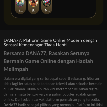
Squid Game 2: Mukunghwa
Buffalo Rush HIGHROLLER
Nexus Gift Delight
DANA77: Platform Game Online Modern dengan
Sensasi Kemenangan Tiada Henti
Bersama DANA77,
Rasakan
Serunya
Bermain
Game Online
dengan
Hadiah
Melimpah
Dalam era digital yang
serba
cepat
seperti
sekarang
,
hiburan
tidak
lagi
terbatas
pada
tontonan
televisi
atau
sekadar
bermain
di
luar
rumah
. Dunia
hiburan
kini
merambah
ke
ranah
digital,
dan salah
satu
bentuknya
yang paling
populer
adalah
game
online. Dari
sekian
banyak
platform
permainan
yang
tersedia
,
DANA77
hadir
sebagai
pilihan
yang
menonjol
. Platform
ini
tidak