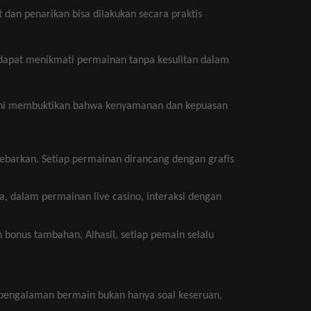
it dan
penarikan
bisa
dilakukan
secara
praktis
dapat
menikmati
permainan
tanpa
kesulitan
dalam
ni
membuktikan
bahwa
kenyamanan
dan
kepuasan
ebarkan
.
Setiap
permainan
dirancang
dengan
grafis
a
,
dalam
permainan
live casino,
interaksi
dengan
n bonus
tambahan
.
Alhasil
,
setiap
pemain
selalu
pengalaman
bermain
bukan
hanya
soal
keseruan
,