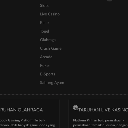
Slots
Live Casino
Race
Togel
Olahraga
Crash Game
Arcade
Poker
E-Sports
Sabung Ayam
ARUHAN OLAHRAGA
TARUHAN LIVE KASIN
book Gaming Platform Terbaik
Platform Pilihan bagi perusahaan-
rkan lebih banyak game, odds yang
perusahaan terbaik di dunia, dengan