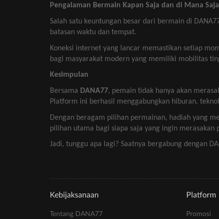
Pengalaman
Bermain
Kapan Saja dan di Mana Saja
Salah
satu
keuntungan
besar
dari
bermain
di DANA7
batasan
waktu
dan
tempat
.
Koneksi
internet yang
lancar
memastikan
setiap
mom
bagi
masyarakat
modern yang
memiliki
mobilitas
tin
Kesimpulan
Bersama
DANA77
,
pemain
tidak
hanya
akan
merasa
Platform
ini
berhasil
menggabungkan
hiburan
,
tekno
Dengan
beragam
pilihan
permainan
,
hadiah
yang
me
pilihan
utama
bagi
siapa
saja
yang
ingin
merasakan
Jadi,
tunggu
apa
lagi
?
Saatnya
bergabung
dengan
DA
Kebijaksanaan
Platform
Tentang DANA77
Promosi