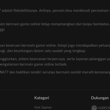
7
adalah
fleksibilitasnya
.
Artinya
,
pemain
bisa
menikmati
permainan
en
bermain
game online
tetap
menyenangkan
dan
tanpa
hambatan
ggi
.
kan
keseruan
bermain
game online,
tetapi
juga
mendapatkan
peluan
logi
, dan
keuntungan
dalam
satu
wadah
yang
lengkap
.
nggiurkan
,
sistem
keamanan
terpercaya
,
serta
layanan
pelanggan
y
pengalaman
bermain
game online
terbaik
.
NA77 dan
buktikan
sendiri
serunya
bermain
sambil
meraih
kemenan
Kategori
Dukungan
Hot Games
+62851