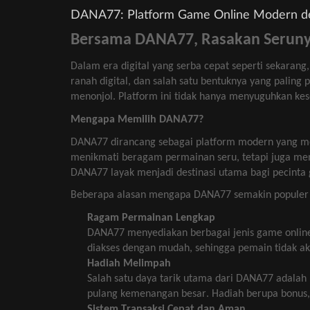
DANA77: Platform Game Online Modern de
Bersama DANA77,
Rasakan
Serun
Dalam era digital yang
serba
cepat
seperti
sekarang
ranah
digital, dan salah
satu
bentuknya
yang paling
p
menonjol
. Platform
ini
tidak
hanya
menyuguhkan
ke
Mengapa
Memilih
DANA77?
DANA77
dirancang
sebagai
platform modern yang
m
menikmati
beragam
permainan
seru
,
tetapi
juga
me
DANA77
layak
menjadi
destinasi
utama
bagi
pecinta
Beberapa
alasan
mengapa
DANA77
semakin
populer
Ragam
Permainan
Lengkap
DANA77
menyediakan
berbagai
jenis
game onlin
diakses
dengan
mudah
,
sehingga
pemain
tidak
a
Hadiah
Melimpah
Salah
satu
daya
tarik
utama
dari
DANA77
adalah
pulang
kemenangan
besar
. Hadiah
berupa
bonus,
Sistem
Transaksi
Cepat
dan Aman