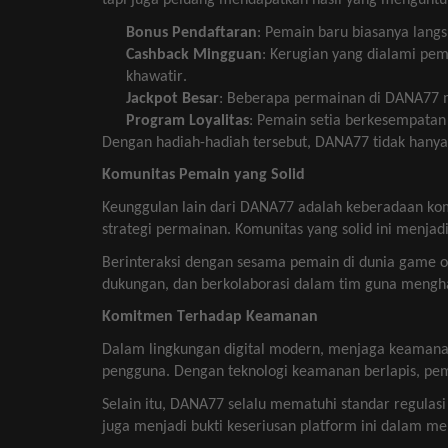
tapi
juga
peluang
mendapatkan
hasil
yang
menguntu
Bonus
Pendaftaran
:
Pemain
baru
biasanya
lang
Cashback
Mingguan
:
Kerugian
yang
dialami
pem
khawatir
.
Jackpot Besar
:
Beberapa
permainan
di DANA77
Program
Loyalitas
:
Pemain
setia
berkesempatan
Dengan
hadiah-hadiah
tersebut
, DANA77
tidak
hanya
Komunitas
Pemain
yang Solid
Keunggulan
lain
dari
DANA77
adalah
keberadaan
ko
strategi
permainan
.
Komunitas
yang solid
ini
menjad
Berinteraksi
dengan
sesama
pemain
di dunia game o
dukungan
, dan
berkolaborasi
dalam
tim
guna
mengh
Komitmen
Terhadap
Keamanan
Dalam
lingkungan
digital modern,
menjaga
keaman
pengguna
.
Dengan
teknologi
keamanan
berlapis
,
pe
Selain
itu
, DANA77
selalu
mematuhi
standar
regulasi
juga
menjadi
bukti
keseriusan
platform
ini
dalam
me