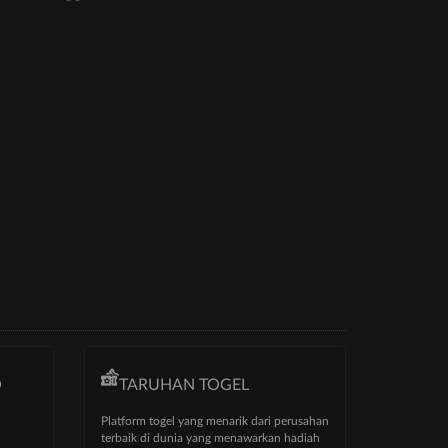
O
TARUHAN TOGEL
Platform togel yang menarik dari perusahan
terbaik di dunia yang menawarkan hadiah