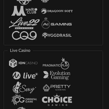
Live Casino