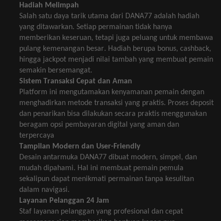
Hadiah
Melimpah
Salah
satu
daya
tarik
utama
dari
DANA77
adalah
hadiah
yang
ditawarkan
.
Setiap
permainan
tidak
hanya
memberikan
keseruan
,
tetapi
juga
peluang
untuk
membawa
pulang
kemenangan
besar
. Hadiah
berupa
bonus, cashback,
hingga
jackpot
menjadi
nilai
tambah
yang
membuat
pemain
semakin
bersemangat
.
Sistem
Transaksi
Cepat
dan Aman
Platform
ini
mengutamakan
kenyamanan
pemain
dengan
menghadirkan
metode
transaksi
yang
praktis
.
Proses deposit
dan
penarikan
bisa
dilakukan
secara
praktis
menggunakan
beragam
opsi
pembayaran
digital yang
aman
dan
terpercaya
Tampilan
Modern dan User-Friendly
Desain
antarmuka
DANA77
dibuat
modern,
simpel
, dan
mudah
dipahami
. Hal
ini
membuat
pemain
pemula
sekalipun
dapat
menikmati
permainan
tanpa
kesulitan
dalam
navigasi
.
Layanan
Pelanggan
24 Jam
Staf
layanan
pelanggan
yang
profesional
dan
cepat