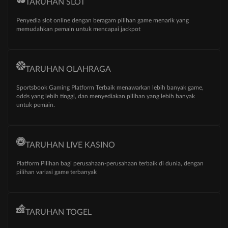
TARUHAN SLOT
Penyedia slot online dengan beragam pilihan game menarik yang
memudahkan pemain untuk mencapai jackpot
TARUHAN OLAHRAGA
Sportsbook Gaming Platform Terbaik menawarkan lebih banyak game,
odds yang lebih tinggi, dan menyediakan pilihan yang lebih banyak
untuk pemain.
TARUHAN LIVE KASINO
Platform Pilihan bagi perusahaan-perusahaan terbaik di dunia, dengan
pilihan variasi game terbanyak
TARUHAN TOGEL