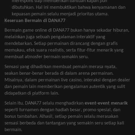
merespons
siap
memberikan
bantuan
kapan
pun
dibutuhkan
. Hal
ini
membuktikan
bahwa
kenyamanan
dan
kepuasan
pemain
selalu
menjadi
prioritas
utama
.
Keseruan
Bermain
di DANA77
Bermain
game online di DANA77
bukan
hanya
sekadar
hiburan
,
melainkan
juga
sebuah
pengalaman
interaktif
yang
mendebarkan
.
Setiap
permainan
dirancang
dengan
grafis
memukau
,
efek
suara
realistis
,
serta
fitur-fitur
menarik
yang
membuat
atmosfer
bermain
semakin
seru
.
Sensasi
yang
dihadirkan
membuat
pemain
merasa
nyata
,
seakan
benar-benar
berada
di
dalam
arena
permainan
.
Misalnya
,
dalam
permainan
live casino,
interaksi
dengan
dealer
dan
pemain
lain
memberikan
pengalaman
autentik
yang
sulit
didapatkan
di platform lain.
Selain
itu
, DANA77
selalu
menghadirkan
event-event
menarik
seperti
turnamen
dengan
hadiah
besar
, promo
spesial
, dan
bonus
tambahan
.
Alhasil
,
setiap
pemain
selalu
merasakan
sensasi
berbeda
dan
tantangan
yang
semakin
seru
setiap
kali
bermain
.