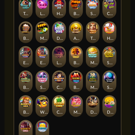
Teddy's Quest
Lollicat
Hell Of A Spin
Blazing Inferno Chaos Reels
Santa Smash
Crop of the Dead
Barhalla
Mad Melons Chaos Reels
Disco Dive
Aztec Ancients
Twice as Nice
Hot Harvest
Eternal Clash Reloaded
Eternal Clash
Lord of the Dunes
Buffalo Smash
Mutant Potatoes
Salmon King
Boom the Buffoon
Sugar Splash
Christmas Crumble
Blazing Touch
Midas Moolah: Random Reels
Sphere Smash
Blarney's Gold
Wish for a Cash Star
Cash Strike
Mr Piggles
Dystopia: Rebel Road
Doge Life