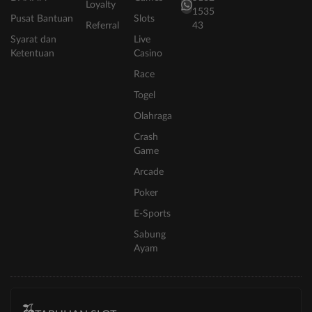
Loyalty
1535
Pusat Bantuan
Slots
Referral
43
Syarat dan
Live
Ketentuan
Casino
Race
Togel
Olahraga
Crash
Game
Arcade
Poker
E-Sports
Sabung
Ayam