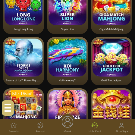
Long Long Long
Super Lion
Giga Match Mahjong
Storms of Ice™ PowerPlay Jackpot
Koi Harmony™
Gold Trio Jackpot
Klik Disini!
Beranda
Promosi
Masuk
Hub. Kami
Akun Saya
81 Mahjong Cascade™
Sky Queen
Jin Qian Wa