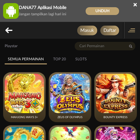
×
DANA77 Aplikasi Mobile
UNDUH
Jangan tampilkan lagi hari ini
Masuk
Daftar
Playstar
SEMUA PERMAINAN
TOP 20
SLOTS
MAHJONG WAYS 3+
ZEUS OF OLYMPUS
BOUNTY EXPRESS