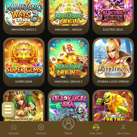
MAHJONG WAYS 3
MAHJONG：ORIGIN
ELECTRIC ZEUS
SUPER GEMS
MAHJONG: ORIGIN 2
ATHENA LUCKY SPREAD
Klik Disini!
Beranda
Promosi
Masuk
Hub. Kami
Akun Saya
TREASURES OF AZTEC Z
NECROMANCER SHA
For The Horde