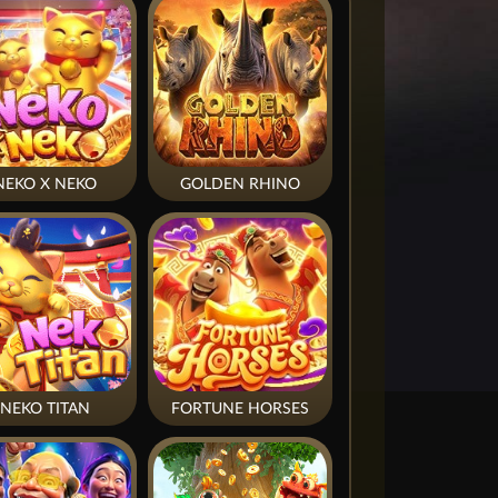
NEKO X NEKO
GOLDEN RHINO
NEKO TITAN
FORTUNE HORSES