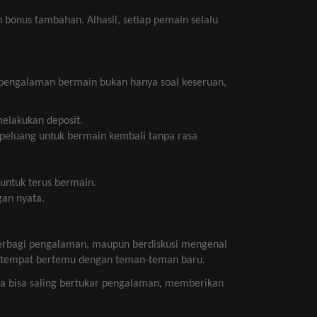
n bonus
tambahan
.
Alhasil
,
setiap
pemain
selalu
pengalaman
bermain
bukan
hanya
soal
keseruan
,
elakukan
deposit.
peluang
untuk
bermain
kembali
tanpa
rasa
untuk
terus
bermain
.
gan
nyata
.
erbagi
pengalaman
,
maupun
berdiskusi
mengenai
tempat
bertemu
dengan
teman-teman
baru
.
a
bisa
saling
bertukar
pengalaman
,
memberikan