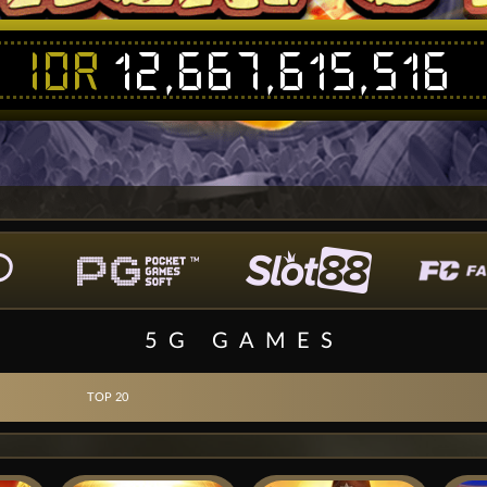
IDR
12,667,615,516
5G GAMES
TOP 20