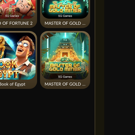
 OF FORTUNE 2
MASTER OF GOLD MINER 2
Book of Egypt
MASTER OF GOLD MINER