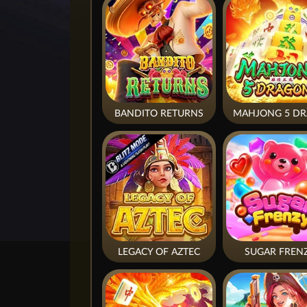
BANDITO RETURNS
LEGACY OF AZTEC
SUGAR FREN