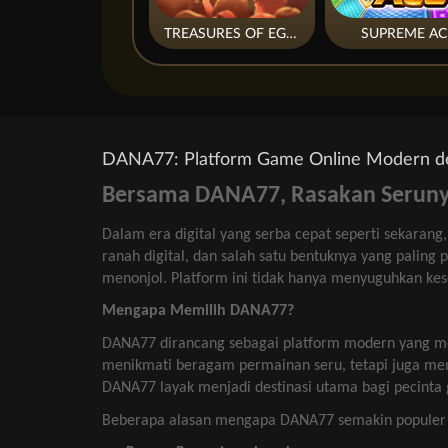
TREASURES OF EGYPT
SUPREME AC
DANA77: Platform Game Online Modern de
Bersama DANA77,
Rasakan
Serun
Dalam era digital yang
serba
cepat
seperti
sekarang
ranah
digital, dan salah
satu
bentuknya
yang paling
p
menonjol
. Platform
ini
tidak
hanya
menyuguhkan
ke
Mengapa
Memilih
DANA77?
DANA77
dirancang
sebagai
platform modern yang
m
menikmati
beragam
permainan
seru
,
tetapi
juga
me
DANA77
layak
menjadi
destinasi
utama
bagi
pecinta
Beberapa
alasan
mengapa
DANA77
semakin
populer