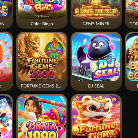
BATTLE OF ALLIANCE
Color Bingo
GEMS MINER
GOD
R
FORTUNE GEMS 2000
DJ SEAL