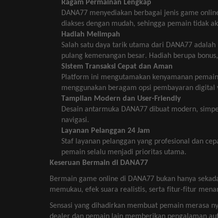
Ragam
Permainan
Lengkap
DANA77
menyediakan
berbagai
jenis
game onlin
diakses
dengan
mudah
,
sehingga
pemain
tidak
a
Hadiah
Melimpah
Salah
satu
daya
tarik
utama
dari
DANA77
adalah
pulang
kemenangan
besar
. Hadiah
berupa
bonus,
Sistem
Transaksi
Cepat
dan Aman
Platform
ini
mengutamakan
kenyamanan
pemai
menggunakan
beragam
opsi
pembayaran
digital
Tampilan
Modern dan User-Friendly
Desain
antarmuka
DANA77
dibuat
modern,
simpe
navigasi
.
Layanan
Pelanggan
24 Jam
Staf
layanan
pelanggan
yang
profesional
dan
cep
pemain
selalu
menjadi
prioritas
utama
.
Keseruan
Bermain
di DANA77
Bermain
game online di DANA77
bukan
hanya
sekad
memukau
,
efek
suara
realistis
,
serta
fitur-fitur
menar
Sensasi
yang
dihadirkan
membuat
pemain
merasa
n
dealer dan
pemain
lain
memberikan
pengalaman
au