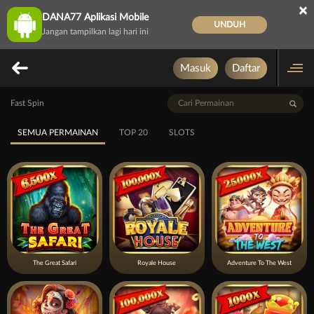
×
DANA77 Aplikasi Mobile
UNDUH
Jangan tampilkan lagi hari ini
Masuk
Daftar
Fast Spin
SEMUA PERMAINAN
TOP 20
SLOTS
The Great Safari
Royale House
Adventure To The West