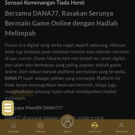
Sensasi Kemenangan Tiada Henti
Bersama DANA77,
Rasakan
Serunya
Bermain
Game Online
dengan
Hadiah
Melimpah
Dalam era digital yang
serba
cepat
seperti
sekarang
,
hiburan
tidak
lagi
terbatas
pada
tontonan
televisi
atau
sekadar
bermain
di
luar
rumah
. Dunia
hiburan
kini
merambah
ke
ranah
digital,
dan salah
satu
bentuknya
yang paling
populer
adalah
game
online. Dari
sekian
banyak
platform
permainan
yang
tersedia
,
DANA77
hadir
sebagai
pilihan
yang
menonjol
. Platform
ini
tidak
hanya
menyuguhkan
keseruan
bermain
,
tetapi
juga
menghadirkan
peluang
nyata
untuk
mendapatkan
hadiah
Klik Disini!
melimpah
.
Mengapa
Memilih
DANA77?
DANA77
dirancang
sebagai
platform modern yang
menggabungkan
hiburan
,
teknologi
, dan
peluang
keuntungan
dalam
satu
paket
lengkap
.
Pemain
tidak
hanya
Beranda
Promosi
Masuk
Hub. Kami
Akun Saya