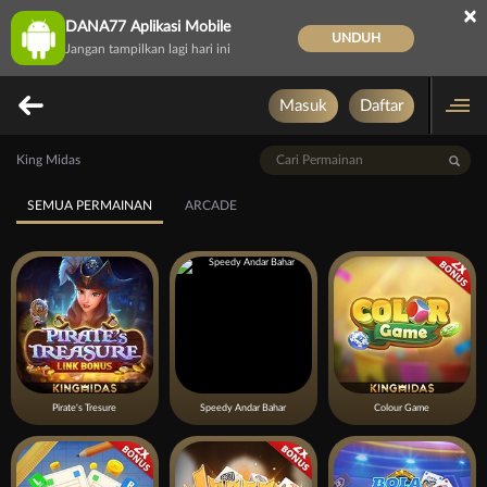
×
DANA77 Aplikasi Mobile
UNDUH
Jangan tampilkan lagi hari ini
Masuk
Daftar
King Midas
SEMUA PERMAINAN
ARCADE
Pirate's Tresure
Speedy Andar Bahar
Colour Game