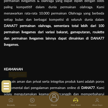
permainan livegames & olahraga yang dapat dipilih dengan odds
paling kompetitif dalam dunia permainan olahraga. Kami
menawarkan rata-rata 10.000 permainan Olahraga yang berbeda
setiap bulan dan berbagai kompetisi di seluruh dunia dalam
DANA77 permainan olahraga, sementara total lebih dari 100
permainan livegames dari variasi bakarat, gameputaran, roulette
dan permainan livegames lainnya dapat dimainkan di
DANA77
livegames.
KEAMANAN
Klik Disini!
Domain aman dan privat serta integritas produk kami adalah poros
fundamental dari pengalaman permainan online di
DANA77
. Kami
selalu mengutamakan keamanan tercanggih dan memperbaharui
semua permainan serta proses-proses kami secara berkala, demi
Beranda
Promosi
Masuk
Hub. Kami
Akun Saya
memastikan pengalaman permainan online Anda 100% aman dan