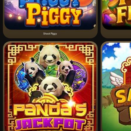
Shoot Piggy
Klik Disini!