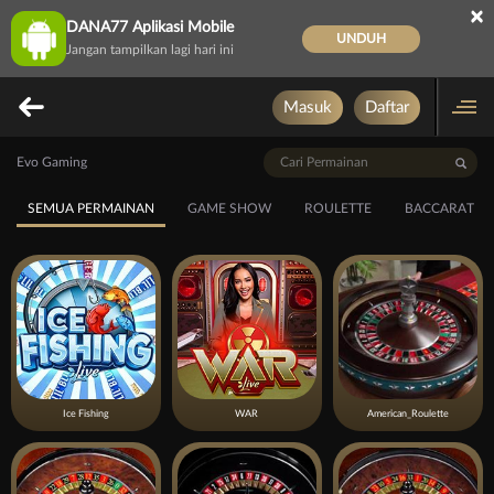
×
DANA77 Aplikasi Mobile
UNDUH
Jangan tampilkan lagi hari ini
Masuk
Daftar
Evo Gaming
SEMUA PERMAINAN
GAME SHOW
ROULETTE
BACCARAT
Ice Fishing
WAR
American_Roulette