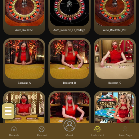
Auto_Roulette
Auto_Roulette_La_Partage
Auto_Roulette_VIP
Baccarat_A
Baccarat_B
Baccarat_C
Klik Disini!
Beranda
Promosi
Masuk
Hub. Kami
Akun Saya
Baccarat_Control_Squeeze
Baccarat_Squeeze
MONOPOLY Roll'em