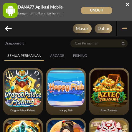
×
DANA77 Aplikasi Mobile
UNDUH
Jangan tampilkan lagi hari ini
Masuk
Daftar
Dragoonsoft
SEMUA PERMAINAN
ARCADE
FISHING
Dragon Palace Fishing
Happy Fish
Aztec Treasure